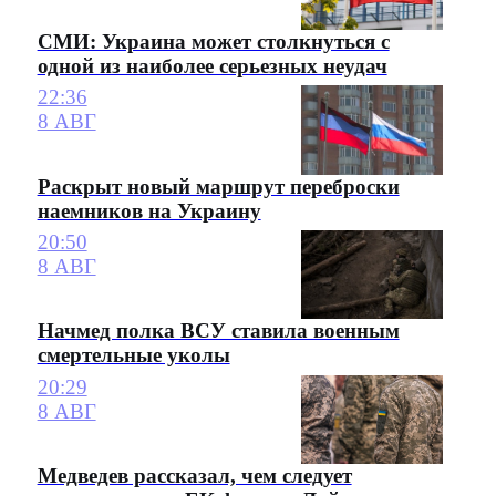
СМИ: Украина может столкнуться с
одной из наиболее серьезных неудач
22:36
8 АВГ
Раскрыт новый маршрут переброски
наемников на Украину
20:50
8 АВГ
Начмед полка ВСУ ставила военным
смертельные уколы
20:29
8 АВГ
Медведев рассказал, чем следует