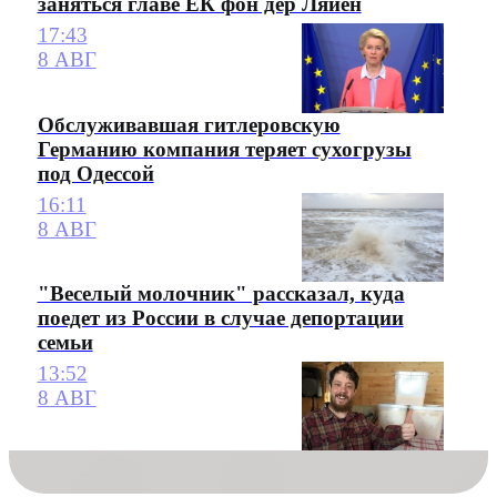
заняться главе ЕК фон дер Ляйен
17:43
8 АВГ
Обслуживавшая гитлеровскую
Германию компания теряет сухогрузы
под Одессой
16:11
8 АВГ
"Веселый молочник" рассказал, куда
поедет из России в случае депортации
семьи
13:52
8 АВГ