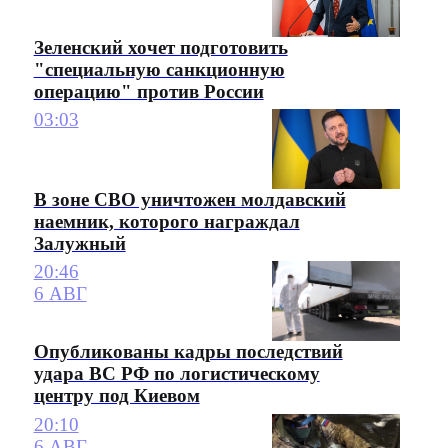
Зеленский хочет подготовить
"специальную санкционную
операцию" против России
03:03
В зоне СВО уничтожен молдавский
наемник, которого награждал
Залужный
20:46
6 АВГ
Опубликованы кадры последствий
удара ВС РФ по логистическому
центру под Киевом
20:10
6 АВГ