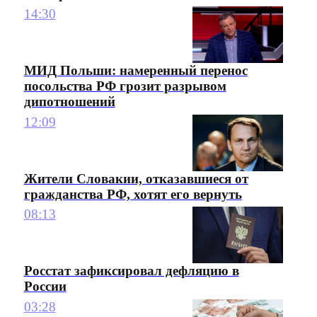
14:30
МИД Польши: намеренный перенос
посольства РФ грозит разрывом
дипотношений
12:09
Жители Словакии, отказавшиеся от
гражданства РФ, хотят его вернуть
08:13
Росстат зафиксировал дефляцию в
России
03:28