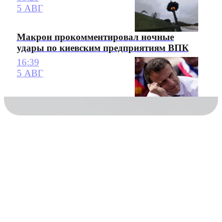
5 АВГ
Макрон прокомментировал ночные
удары по киевским предприятиям ВПК
16:39
5 АВГ