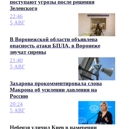
поступают угрозы после решения
Зеленского
22:46
5 АВГ
В Воронежской области объявлена
опасность атаки БПЛА, в Воронеже
звучат сирены
21:40
5 АВГ
Захарова прокомментировала слова
Макрона об усилении давления на
Россию
20:24
5 АВГ
Небензя уличил Киев в намерении