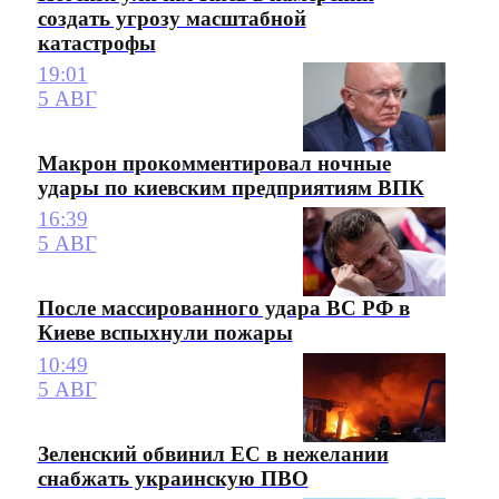
создать угрозу масштабной
катастрофы
19:01
5 АВГ
Макрон прокомментировал ночные
удары по киевским предприятиям ВПК
16:39
5 АВГ
После массированного удара ВС РФ в
Киеве вспыхнули пожары
10:49
5 АВГ
Зеленский обвинил ЕС в нежелании
снабжать украинскую ПВО