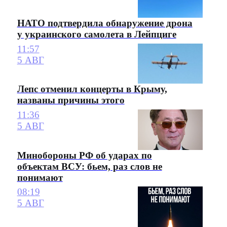
НАТО подтвердила обнаружение дрона
у украинского самолета в Лейпциге
11:57
5 АВГ
Лепс отменил концерты в Крыму,
названы причины этого
11:36
5 АВГ
Минобороны РФ об ударах по
объектам ВСУ: бьем, раз слов не
понимают
08:19
5 АВГ