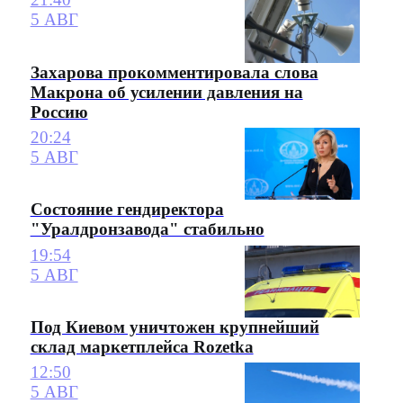
5 АВГ
Захарова прокомментировала слова
Макрона об усилении давления на
Россию
20:24
5 АВГ
Состояние гендиректора
"Уралдронзавода" стабильно
19:54
5 АВГ
Под Киевом уничтожен крупнейший
склад маркетплейса Rozetka
12:50
5 АВГ