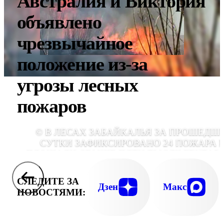
Австралия и Виктория
объявлено
чрезвычайное
положение из-за
угрозы лесных
пожаров
© В ЛЕСАХ ЗАБАЙКАЛЬЯ ЗА ПРОШЕДШ
СУТКИ ЗАФИКСИРОВАНО 24 ПОЖАРА 
ПЛОЩАДИ СВЫШЕ ПЯТИ ТЫСЯЧ ГЕКТАР
СЛЕДИТЕ ЗА
Дзен
Макс
НОВОСТЯМИ: