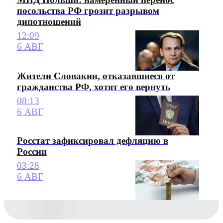
посольства РФ грозит разрывом
дипотношений
12:09
6 АВГ
Жители Словакии, отказавшиеся от
гражданства РФ, хотят его вернуть
08:13
6 АВГ
Росстат зафиксировал дефляцию в
России
03:28
6 АВГ