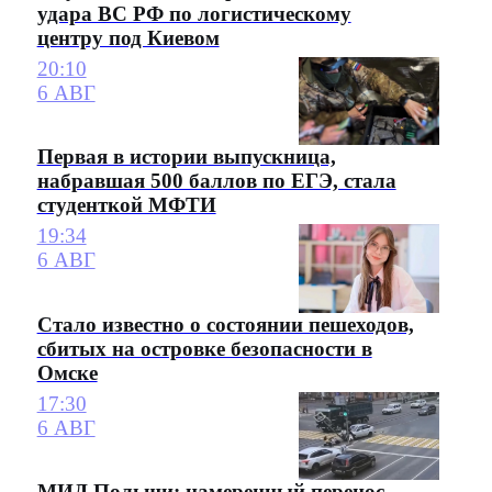
удара ВС РФ по логистическому
центру под Киевом
20:10
6 АВГ
Первая в истории выпускница,
набравшая 500 баллов по ЕГЭ, стала
студенткой МФТИ
19:34
6 АВГ
Стало известно о состоянии пешеходов,
сбитых на островке безопасности в
Омске
17:30
6 АВГ
МИД Польши: намеренный перенос