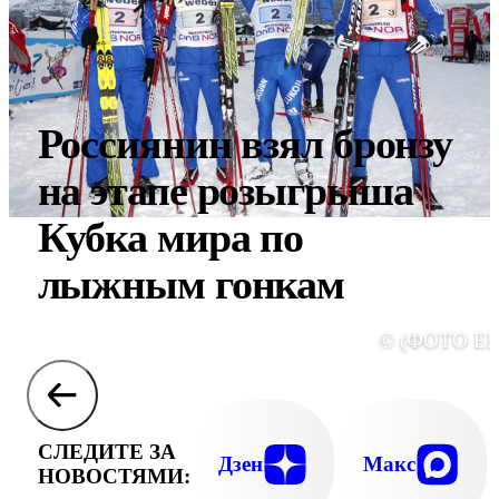
Россиянин взял бронзу
на этапе розыгрыша
Кубка мира по
лыжным гонкам
© (ФОТО ЕР
СЛЕДИТЕ ЗА
Дзен
Макс
НОВОСТЯМИ: