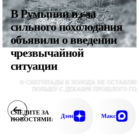
В Румынии из-за
сильного похолодания
объявили о введении
чрезвычайной
ситуации
© СНЕГОПАДЫ И ХОЛОДА НЕ ОСТАВЛЯ
ПОЛЬШУ С ДЕКАБРЯ ПРОШЛОГО ГО
СЛЕДИТЕ ЗА
Дзен
Макс
НОВОСТЯМИ: