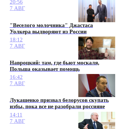
20:56
7 АВГ
"Веселого молочника" Джастаса
Уолкера выдворяют из России
18:12
7 АВГ
Навроцкий: там, где бьют москаля,
Польша оказывает помощь
16:42
7 АВГ
Лукашенко призвал белорусов скупать
избы, пока все не разобрали россияне
14:11
7 АВГ