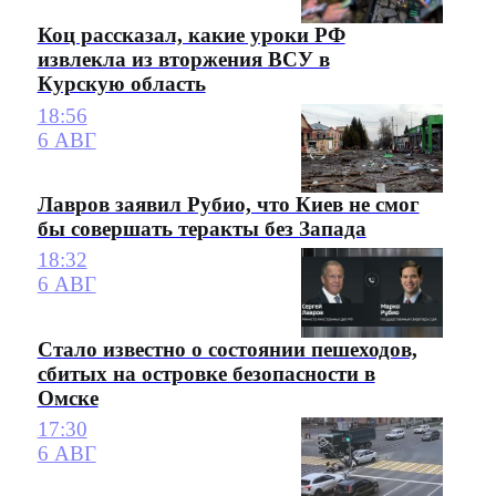
Коц рассказал, какие уроки РФ
извлекла из вторжения ВСУ в
Курскую область
18:56
6 АВГ
Лавров заявил Рубио, что Киев не смог
бы совершать теракты без Запада
18:32
6 АВГ
Стало известно о состоянии пешеходов,
сбитых на островке безопасности в
Омске
17:30
6 АВГ