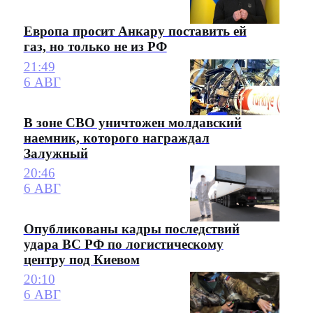
Европа просит Анкару поставить ей
газ, но только не из РФ
21:49
6 АВГ
В зоне СВО уничтожен молдавский
наемник, которого награждал
Залужный
20:46
6 АВГ
Опубликованы кадры последствий
удара ВС РФ по логистическому
центру под Киевом
20:10
6 АВГ