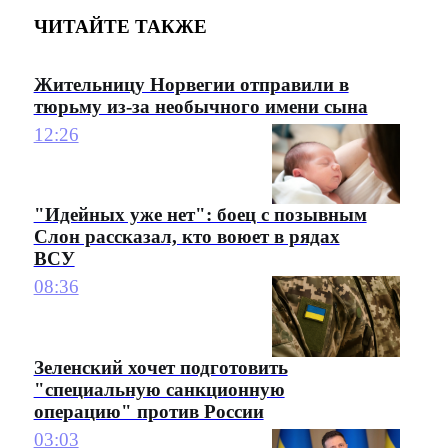
ЧИТАЙТЕ ТАКЖЕ
Жительницу Норвегии отправили в
тюрьму из-за необычного имени сына
12:26
"Идейных уже нет": боец с позывным
Слон рассказал, кто воюет в рядах
ВСУ
08:36
Зеленский хочет подготовить
"специальную санкционную
операцию" против России
03:03