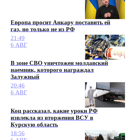
Европа просит Анкару поставить ей
газ, но только не из РФ
21:49
6 АВГ
В зоне СВО уничтожен молдавский
наемник, которого награждал
Залужный
20:46
6 АВГ
Коц рассказал, какие уроки РФ
извлекла из вторжения ВСУ в
Курскую область
18:56