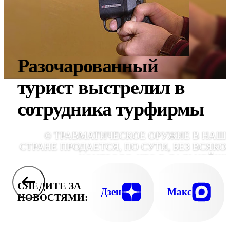
Разочарованный
турист выстрелил в
сотрудника турфирмы
© ТРАВМАТИЧЕСКОЕ ОРУЖИЕ В НАШ
СТРАНЕ ПРОДАЕТСЯ, ПО СУТИ, БЕЗ ВСЯКО
КОНТРОЛЯ, ЧТО В ДАЛЬНЕЙШ
ПРОИСХОДИТ С ЭТИМ ПИСТОЛЕТОМ, ГДЕ 
ПРИМЕНЯЕТСЯ, КАКИМИ ПОСЛЕДСТВИЯ
СЛЕДИТЕ ЗА
НИКТО НЕ ЗНАЕ
Дзен
Макс
НОВОСТЯМИ: