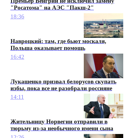
Премьер Венгрии не исключил замену
"Росатома" на АЭС "Пакш-2"
18:36
Навроцкий: там, где бьют москаля,
Польша оказывает помощь
16:42
Лукашенко призвал белорусов скупать
избы, пока все не разобрали россияне
14:11
Жительницу Норвегии отправили в
тюрьму из-за необычного имени сына
12:26