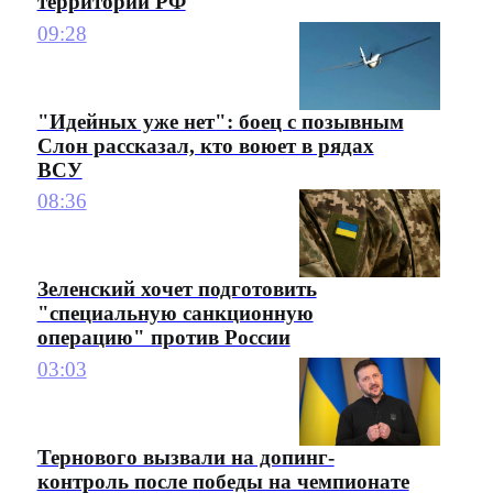
территории РФ
09:28
"Идейных уже нет": боец с позывным
Слон рассказал, кто воюет в рядах
ВСУ
08:36
Зеленский хочет подготовить
"специальную санкционную
операцию" против России
03:03
Тернового вызвали на допинг-
контроль после победы на чемпионате