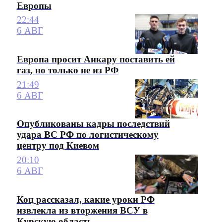
Европы
22:44
6 АВГ
Европа просит Анкару поставить ей
газ, но только не из РФ
21:49
6 АВГ
Опубликованы кадры последствий
удара ВС РФ по логистическому
центру под Киевом
20:10
6 АВГ
Коц рассказал, какие уроки РФ
извлекла из вторжения ВСУ в
Курскую область