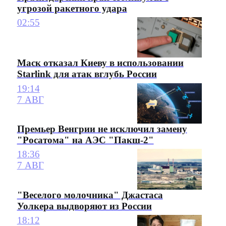
угрозой ракетного удара
02:55
Маск отказал Киеву в использовании
Starlink для атак вглубь России
19:14
7 АВГ
Премьер Венгрии не исключил замену
"Росатома" на АЭС "Пакш-2"
18:36
7 АВГ
"Веселого молочника" Джастаса
Уолкера выдворяют из России
18:12