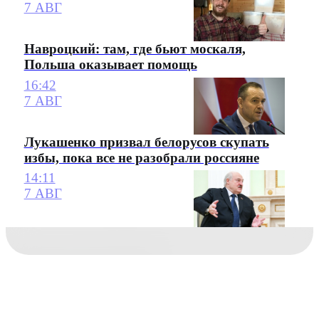
7 АВГ
Навроцкий: там, где бьют москаля,
Польша оказывает помощь
16:42
7 АВГ
Лукашенко призвал белорусов скупать
избы, пока все не разобрали россияне
14:11
7 АВГ