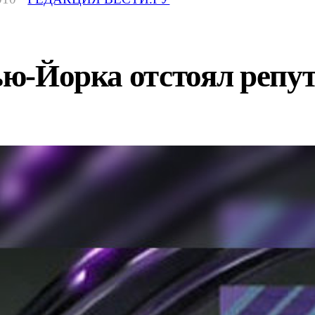
Нью-Йорка отстоял репу