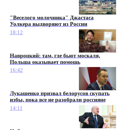
"Веселого молочника" Джастаса
Уолкера выдворяют из России
18:12
Навроцкий: там, где бьют москаля,
Польша оказывает помощь
16:42
Лукашенко призвал белорусов скупать
избы, пока все не разобрали россияне
14:11