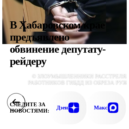
В Хабаровском крае
предъявлено
обвинение депутату-
рейдеру
© ЗЛОУМЫШЛЕННИКИ РАССТРЕЛЯ
РАБОТНИКОВ ГИБДД ИЗ ОБРЕЗА РУЖ
СЛЕДИТЕ ЗА
Дзен
Макс
НОВОСТЯМИ: