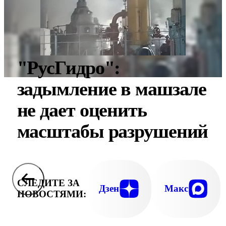
"РусГидро":
задымление в машзале
не дает оценить
масштабы разрушений
СЛЕДИТЕ ЗА
Дзен
Макс
НОВОСТЯМИ: