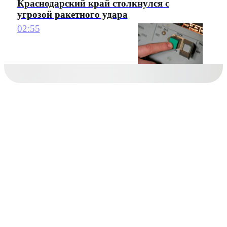
Краснодарский край столкнулся с
угрозой ракетного удара
02:55