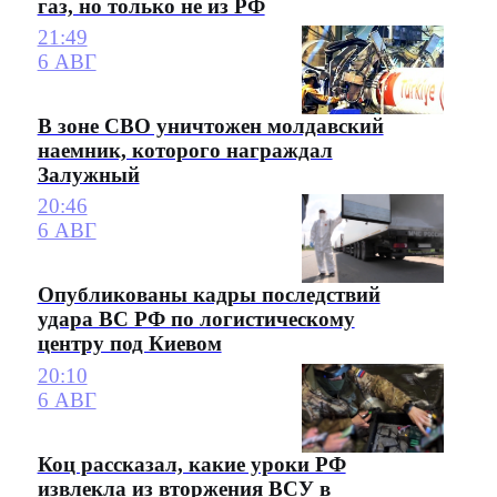
газ, но только не из РФ
21:49
6 АВГ
В зоне СВО уничтожен молдавский
наемник, которого награждал
Залужный
20:46
6 АВГ
Опубликованы кадры последствий
удара ВС РФ по логистическому
центру под Киевом
20:10
6 АВГ
Коц рассказал, какие уроки РФ
извлекла из вторжения ВСУ в