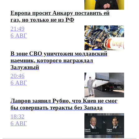
Европа просит Анкару поставить ей
газ, но только не из РФ
21:49
6 АВГ
В зоне СВО уничтожен молдавский
наемник, которого награждал
Залужный
20:46
6 АВГ
Лавров заявил Рубио, что Киев не смог
бы совершать теракты без Запада
18:32
6 АВГ