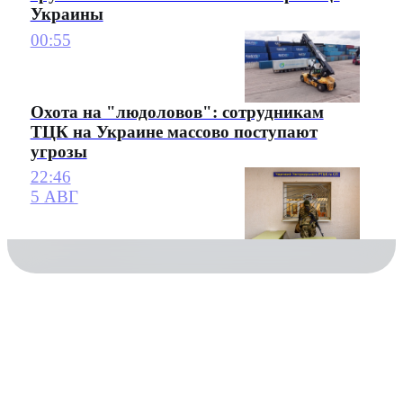
Украины
00:55
Охота на "людоловов": сотрудникам
ТЦК на Украине массово поступают
угрозы
22:46
5 АВГ