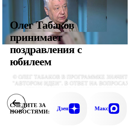
Олег Табаков
принимает
поздравления с
юбилеем
© ОЛЕГ ТАБАКОВ В ПРОГРАММКЕ ЗНАЧИТ
"АВТОРОМ ИДЕИ". В ОТВЕТ НА ВОПРОСАХ
ЧТЕНИИ СТИХОВ В ХУДОЖЕСТВЕННО
ГОВОРИТ: "МОЁ РАСПОРЯЖЕНИЕ, КОГДА-
Я НЕ СМОГ ПРИНЯТЬ УЧАСТИЕ В ВЕЧЕ
СЛЕДИТЕ ЗА
ДАВИДА САМОЙЛОВА. ОЩУЩАЛ ВИНУ
Дзен
Макс
НОВОСТЯМИ: