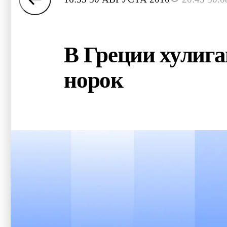
В Греции хулига
норок