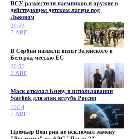
ВСУ разместили наемников и оружие в
действующем детском лагере под
Львовом
20:59
7 АВГ
В Сербии назвали визит Зеленского в
Белград местью ЕС
20:56
7 АВГ
Маск отказал Киеву в использовании
Starlink для атак вглубь России
19:14
7 АВГ
Премьер Венгрии не исключил замену
"Росатома" на АЭС "Пакш-2"