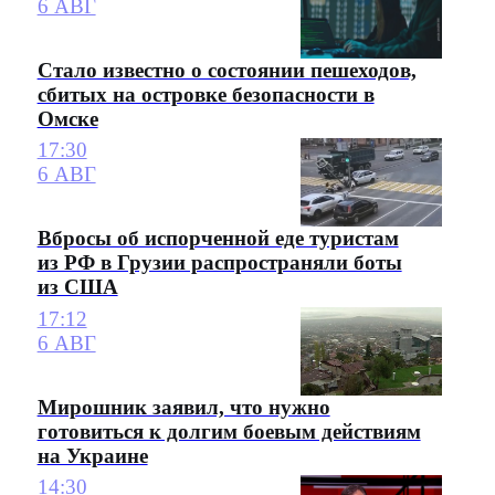
6 АВГ
Стало известно о состоянии пешеходов,
сбитых на островке безопасности в
Омске
17:30
6 АВГ
Вбросы об испорченной еде туристам
из РФ в Грузии распространяли боты
из США
17:12
6 АВГ
Мирошник заявил, что нужно
готовиться к долгим боевым действиям
на Украине
14:30