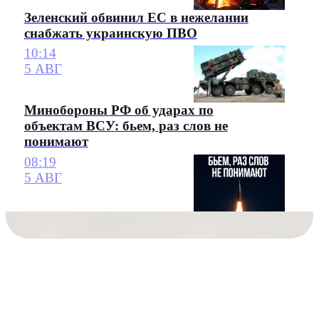
Зеленский обвинил ЕС в нежелании
снабжать украинскую ПВО
10:14
5 АВГ
Минобороны РФ об ударах по
объектам ВСУ: бьем, раз слов не
понимают
08:19
5 АВГ