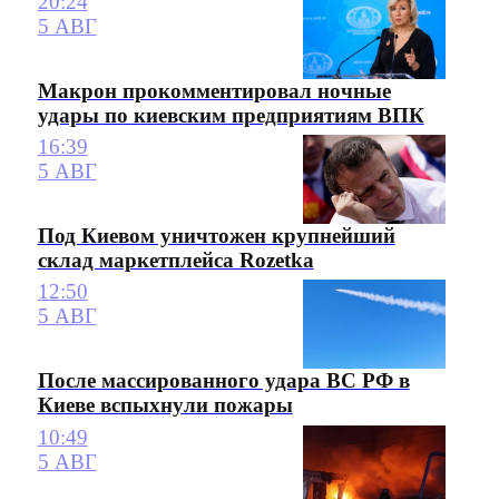
20:24
5 АВГ
Макрон прокомментировал ночные
удары по киевским предприятиям ВПК
16:39
5 АВГ
Под Киевом уничтожен крупнейший
склад маркетплейса Rozetka
12:50
5 АВГ
После массированного удара ВС РФ в
Киеве вспыхнули пожары
10:49
5 АВГ