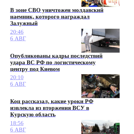
В зоне СВО уничтожен молдавский
наемник, которого награждал
Залужный
20:46
6 АВГ
Опубликованы кадры последствий
удара ВС РФ по логистическому
центру под Киевом
20:10
6 АВГ
Коц рассказал, какие уроки РФ
извлекла из вторжения ВСУ в
Курскую область
18:56
6 АВГ