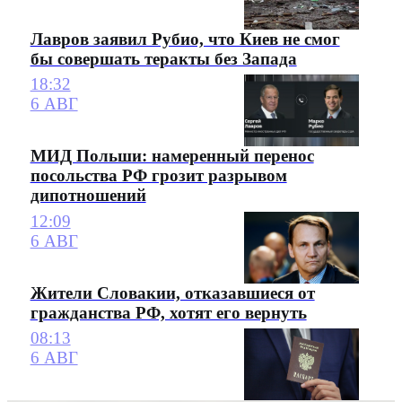
Лавров заявил Рубио, что Киев не смог
бы совершать теракты без Запада
18:32
6 АВГ
МИД Польши: намеренный перенос
посольства РФ грозит разрывом
дипотношений
12:09
6 АВГ
Жители Словакии, отказавшиеся от
гражданства РФ, хотят его вернуть
08:13
6 АВГ