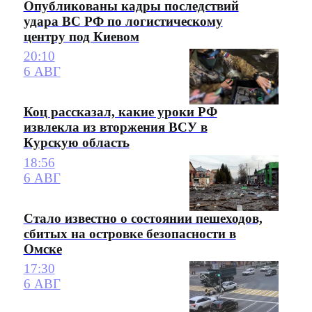
Опубликованы кадры последствий
удара ВС РФ по логистическому
центру под Киевом
20:10
6 АВГ
Коц рассказал, какие уроки РФ
извлекла из вторжения ВСУ в
Курскую область
18:56
6 АВГ
Стало известно о состоянии пешеходов,
сбитых на островке безопасности в
Омске
17:30
6 АВГ