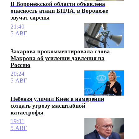
В Воронежской области объявлена
опасность атаки БПЛА, в Воронеже
звучат сирены
21:40
5 АВГ
Захарова прокомментировала слова
Макрона об усилении давления на
Россию
20:24
5 АВГ
Небензя уличил Киев в намерении
создать угрозу масштабной
катастрофы
19:01
5 АВГ