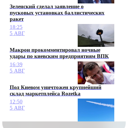
Зеленский сделал заявление о
пусковых установках баллистических
ракет
18:25
5 АВГ
Макрон прокомментировал ночные
удары по киевским предприятиям ВПК
16:39
5 АВГ
Под Киевом уничтожен крупнейший
склад маркетплейса Rozetka
12:50
5 АВГ