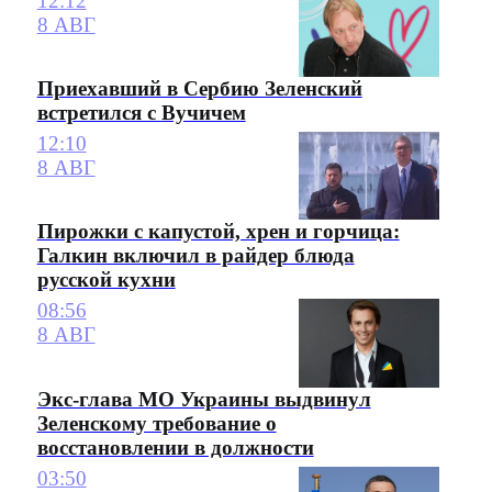
12:12
8 АВГ
Приехавший в Сербию Зеленский
встретился с Вучичем
12:10
8 АВГ
Пирожки с капустой, хрен и горчица:
Галкин включил в райдер блюда
русской кухни
08:56
8 АВГ
Экс-глава МО Украины выдвинул
Зеленскому требование о
восстановлении в должности
03:50