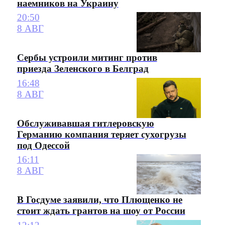
наемников на Украину
20:50
8 АВГ
Сербы устроили митинг против
приезда Зеленского в Белград
16:48
8 АВГ
Обслуживавшая гитлеровскую
Германию компания теряет сухогрузы
под Одессой
16:11
8 АВГ
В Госдуме заявили, что Плющенко не
стоит ждать грантов на шоу от России