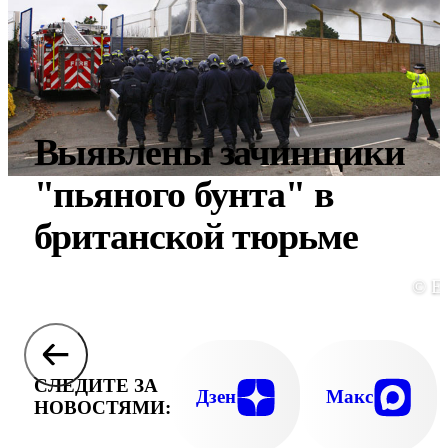
Выявлены зачинщики
"пьяного бунта" в
британской тюрьме
© E
СЛЕДИТЕ ЗА
Дзен
Макс
НОВОСТЯМИ: