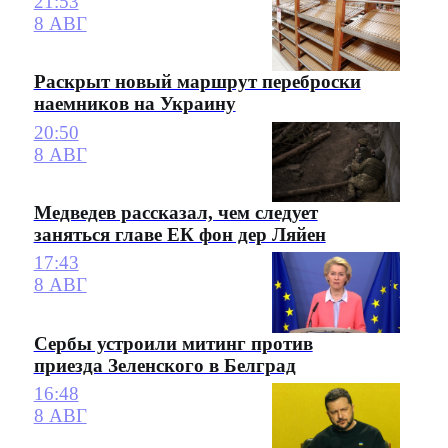
21:53
8 АВГ
Раскрыт новый маршрут переброски
наемников на Украину
20:50
8 АВГ
Медведев рассказал, чем следует
заняться главе ЕК фон дер Ляйен
17:43
8 АВГ
Сербы устроили митинг против
приезда Зеленского в Белград
16:48
8 АВГ