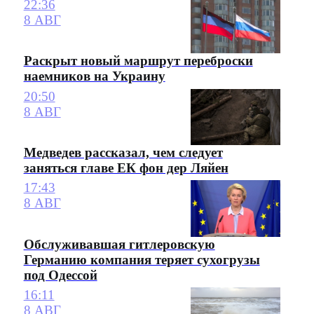
22:36
8 АВГ
Раскрыт новый маршрут переброски
наемников на Украину
20:50
8 АВГ
Медведев рассказал, чем следует
заняться главе ЕК фон дер Ляйен
17:43
8 АВГ
Обслуживавшая гитлеровскую
Германию компания теряет сухогрузы
под Одессой
16:11
8 АВГ