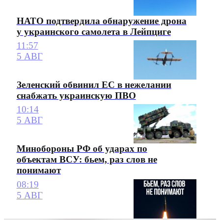
НАТО подтвердила обнаружение дрона
у украинского самолета в Лейпциге
11:57
5 АВГ
Зеленский обвинил ЕС в нежелании
снабжать украинскую ПВО
10:14
5 АВГ
Минобороны РФ об ударах по
объектам ВСУ: бьем, раз слов не
понимают
08:19
5 АВГ