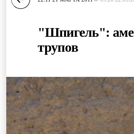
"Шпигель": аме
трупов