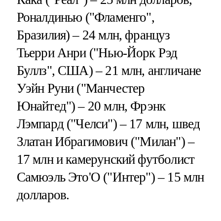
Роналдинью ("Фламенго",
Бразилия) – 24 млн, француз
Тьерри Анри ("Нью-Йорк Рэд
Буллз", США) – 21 млн, англичане
Уэйн Руни ("Манчестер
Юнайтед") – 20 млн, Фрэнк
Лэмпард ("Челси") – 17 млн, швед
Златан Ибрагимович ("Милан") –
17 млн и камерунский футболист
Самюэль Это'О ("Интер") – 15 млн
долларов.