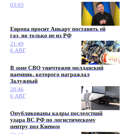
03:03
Европа просит Анкару поставить ей
газ, но только не из РФ
21:49
6 АВГ
В зоне СВО уничтожен молдавский
наемник, которого награждал
Залужный
20:46
6 АВГ
Опубликованы кадры последствий
удара ВС РФ по логистическому
центру под Киевом