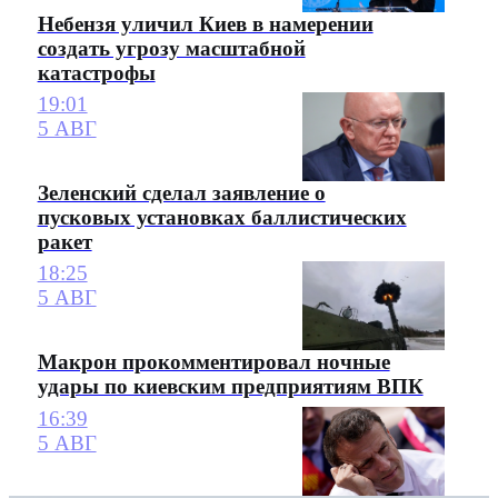
Небензя уличил Киев в намерении
создать угрозу масштабной
катастрофы
19:01
5 АВГ
Зеленский сделал заявление о
пусковых установках баллистических
ракет
18:25
5 АВГ
Макрон прокомментировал ночные
удары по киевским предприятиям ВПК
16:39
5 АВГ