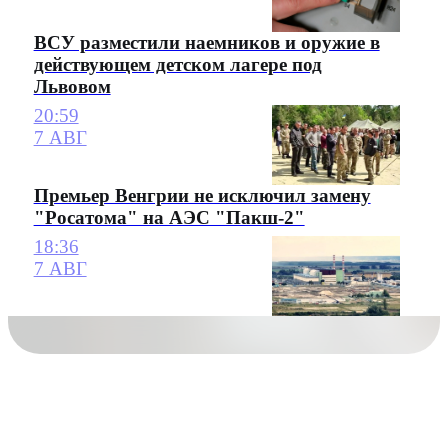
ВСУ разместили наемников и оружие в
действующем детском лагере под
Львовом
20:59
7 АВГ
Премьер Венгрии не исключил замену
"Росатома" на АЭС "Пакш-2"
18:36
7 АВГ