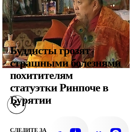
Буддисты грозят
страшными болезнями
похитителям
статуэтки Ринпоче в
Бурятии
СЛЕДИТЕ ЗА