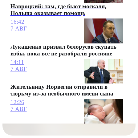
Навроцкий: там, где бьют москаля,
Польша оказывает помощь
16:42
7 АВГ
Лукашенко призвал белорусов скупать
избы, пока все не разобрали россияне
14:11
7 АВГ
Жительницу Норвегии отправили в
тюрьму из-за необычного имени сына
12:26
7 АВГ