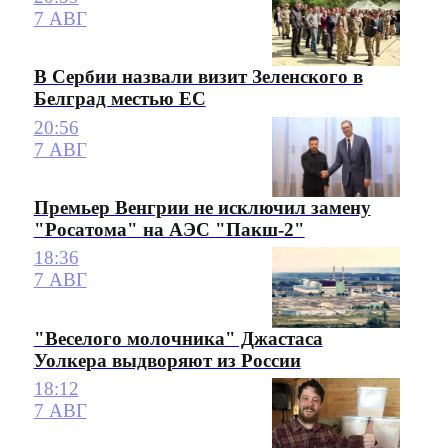
7 АВГ
В Сербии назвали визит Зеленского в
Белград местью ЕС
20:56
7 АВГ
Премьер Венгрии не исключил замену
"Росатома" на АЭС "Пакш-2"
18:36
7 АВГ
"Веселого молочника" Джастаса
Уолкера выдворяют из России
18:12
7 АВГ