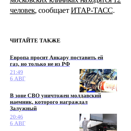
человек
, сообщает
ИТАР-ТАСС
.
ЧИТАЙТЕ ТАКЖЕ
Европа просит Анкару поставить ей
газ, но только не из РФ
21:49
6 АВГ
В зоне СВО уничтожен молдавский
наемник, которого награждал
Залужный
20:46
6 АВГ