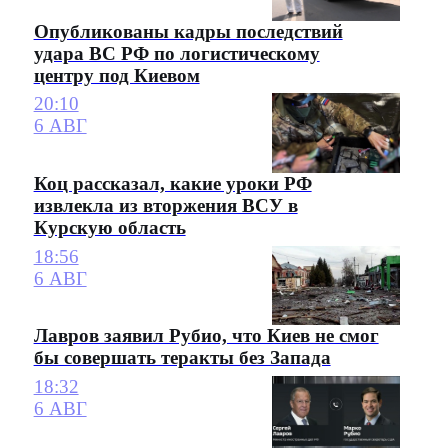
Опубликованы кадры последствий
удара ВС РФ по логистическому
центру под Киевом
20:10
6 АВГ
Коц рассказал, какие уроки РФ
извлекла из вторжения ВСУ в
Курскую область
18:56
6 АВГ
Лавров заявил Рубио, что Киев не смог
бы совершать теракты без Запада
18:32
6 АВГ