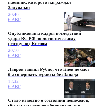
наемник, которого награждал
Залужный
20:46
6 АВГ
Опубликованы кадры последствий
удара ВС РФ по логистическому
центру под Киевом
20:10
6 АВГ
Лавров заявил Рубио, что Киев не смог
бы совершать теракты без Запада
18:32
6 АВГ
Стало известно о состоянии пешеходов,
сбитых на островке безопасности в