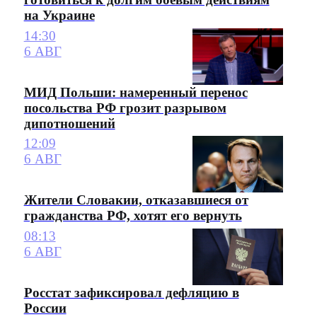
на Украине
14:30
6 АВГ
МИД Польши: намеренный перенос
посольства РФ грозит разрывом
дипотношений
12:09
6 АВГ
Жители Словакии, отказавшиеся от
гражданства РФ, хотят его вернуть
08:13
6 АВГ
Росстат зафиксировал дефляцию в
России