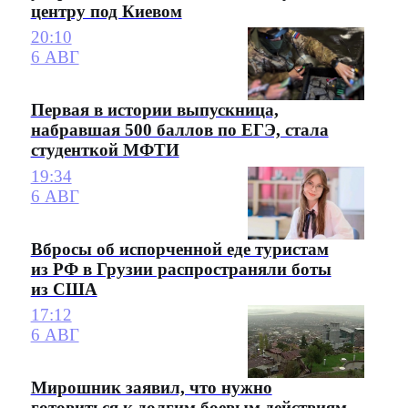
центру под Киевом
20:10
6 АВГ
Первая в истории выпускница,
набравшая 500 баллов по ЕГЭ, стала
студенткой МФТИ
19:34
6 АВГ
Вбросы об испорченной еде туристам
из РФ в Грузии распространяли боты
из США
17:12
6 АВГ
Мирошник заявил, что нужно
готовиться к долгим боевым действиям