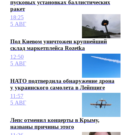
пусковых установках баллистических
ракет
18:25
5 АВГ
Под Киевом уничтожен крупнейший
склад маркетплейса Rozetka
12:50
5 АВГ
НАТО подтвердила обнаружение дрона
у украинского самолета в Лейпциге
11:57
5 АВГ
Лепс отменил концерты в Крыму,
названы причины этого