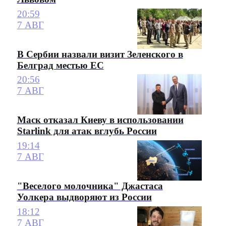
20:59
7 АВГ
В Сербии назвали визит Зеленского в
Белград местью ЕС
20:56
7 АВГ
Маск отказал Киеву в использовании
Starlink для атак вглубь России
19:14
7 АВГ
"Веселого молочника" Джастаса
Уолкера выдворяют из России
18:12
7 АВГ