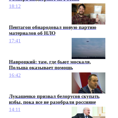
18:12
Пентагон обнародовал новую партию
материалов об НЛО
17:41
Навроцкий: там, где бьют москаля,
Польша оказывает помощь
16:42
Лукашенко призвал белорусов скупать
избы, пока все не разобрали россияне
14:11