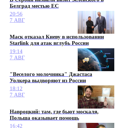
Белград местью ЕС
20:56
7 АВГ
Маск отказал Киеву в использовании
Starlink для атак вглубь России
19:14
7 АВГ
"Веселого молочника" Джастаса
Уолкера выдворяют из России
18:12
7 АВГ
Навроцкий: там, где бьют москаля,
Польша оказывает помощь
16:42