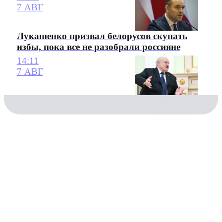
7 АВГ
Лукашенко призвал белорусов скупать
избы, пока все не разобрали россияне
14:11
7 АВГ