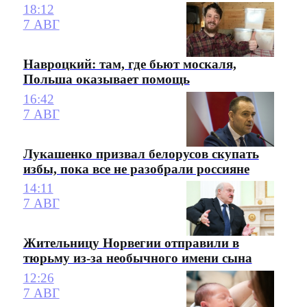
18:12
7 АВГ
Навроцкий: там, где бьют москаля,
Польша оказывает помощь
16:42
7 АВГ
Лукашенко призвал белорусов скупать
избы, пока все не разобрали россияне
14:11
7 АВГ
Жительницу Норвегии отправили в
тюрьму из-за необычного имени сына
12:26
7 АВГ