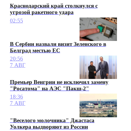
Краснодарский край столкнулся с
угрозой ракетного удара
02:55
В Сербии назвали визит Зеленского в
Белград местью ЕС
20:56
7 АВГ
Премьер Венгрии не исключил замену
"Росатома" на АЭС "Пакш-2"
18:36
7 АВГ
"Веселого молочника" Джастаса
Уолкера выдворяют из России