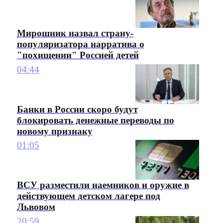
Мирошник назвал страну-
популяризатора нарратива о
"похищении" Россией детей
04:44
Банки в России скоро будут
блокировать денежные переводы по
новому признаку
01:05
ВСУ разместили наемников и оружие в
действующем детском лагере под
Львовом
20:59