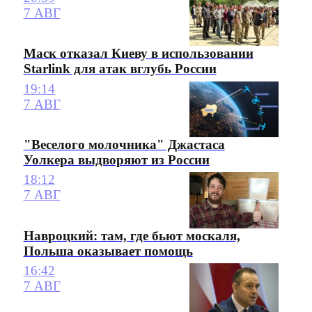
7 АВГ
Маск отказал Киеву в использовании
Starlink для атак вглубь России
19:14
7 АВГ
"Веселого молочника" Джастаса
Уолкера выдворяют из России
18:12
7 АВГ
Навроцкий: там, где бьют москаля,
Польша оказывает помощь
16:42
7 АВГ