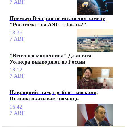
7 АВГ
Премьер Венгрии не исключил замену
"Росатома" на АЭС "Пакш-2"
18:36
7 АВГ
"Веселого молочника" Джастаса
Уолкера выдворяют из России
18:12
7 АВГ
Навроцкий: там, где бьют москаля,
Польша оказывает помощь
16:42
7 АВГ