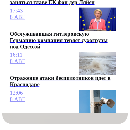
заняться главе ЕК фон дер Ляйен
17:43
8 АВГ
Обслуживавшая гитлеровскую
Германию компания теряет сухогрузы
под Одессой
16:11
8 АВГ
Отражение атаки беспилотников идет в
Краснодаре
12:06
8 АВГ