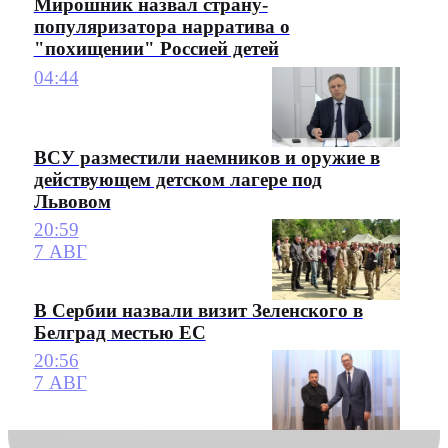
Мирошник назвал страну-
популяризатора нарратива о
"похищении" Россией детей
04:44
ВСУ разместили наемников и оружие в
действующем детском лагере под
Львовом
20:59
7 АВГ
В Сербии назвали визит Зеленского в
Белград местью ЕС
20:56
7 АВГ