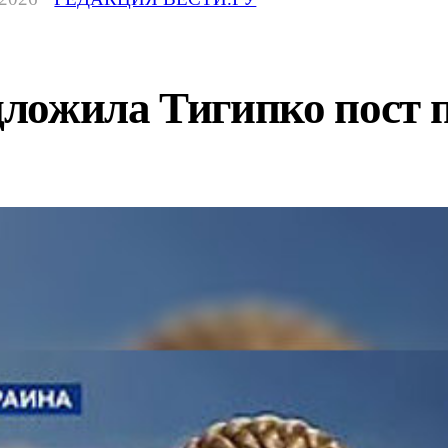
ложила Тигипко пост 