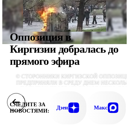
Оппозиция в
Киргизии добралась до
прямого эфира
© СТОРОННИКИ КИРГИЗСКОЙ ОППОЗИЦ
ПРЕДПРИНЯЛИ В СРЕДУ ДНЕМ НЕСКОЛЬ
ПОПЫТОК ПРОРВАТЬСЯ К ЗДАНИЮ ДО
ПРАВИТЕЛЬСТВА РЕСПУБЛИКИ, ОДНА
БЫЛИ ОСТАНОВЛЕНЫ СОТРУДНИКА
СЛЕДИТЕ ЗА
МИЛИЦИИ, ПРИМЕНИВШИМИ Д
Дзен
Макс
НОВОСТЯМИ:
ОТРАЖЕНИЯ НАПАДЕНИЯ СЛЕЗОТОЧИВ
ГАЗ И СВЕТОШУМОВЫЕ ГРАНА