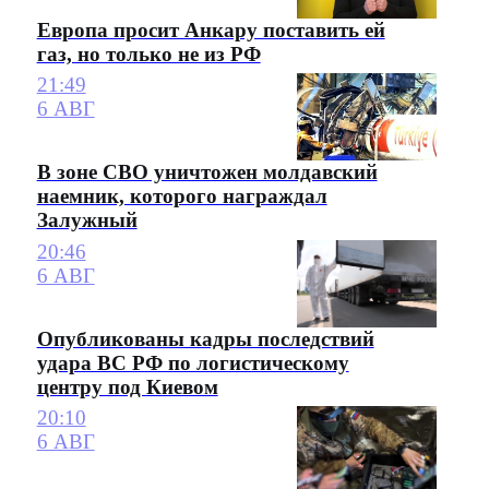
Европа просит Анкару поставить ей
газ, но только не из РФ
21:49
6 АВГ
В зоне СВО уничтожен молдавский
наемник, которого награждал
Залужный
20:46
6 АВГ
Опубликованы кадры последствий
удара ВС РФ по логистическому
центру под Киевом
20:10
6 АВГ