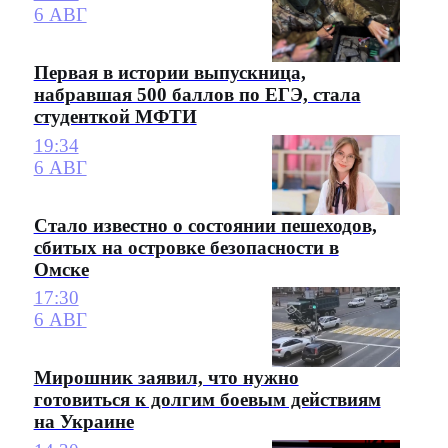
6 АВГ
Первая в истории выпускница,
набравшая 500 баллов по ЕГЭ, стала
студенткой МФТИ
19:34
6 АВГ
Стало известно о состоянии пешеходов,
сбитых на островке безопасности в
Омске
17:30
6 АВГ
Мирошник заявил, что нужно
готовиться к долгим боевым действиям
на Украине