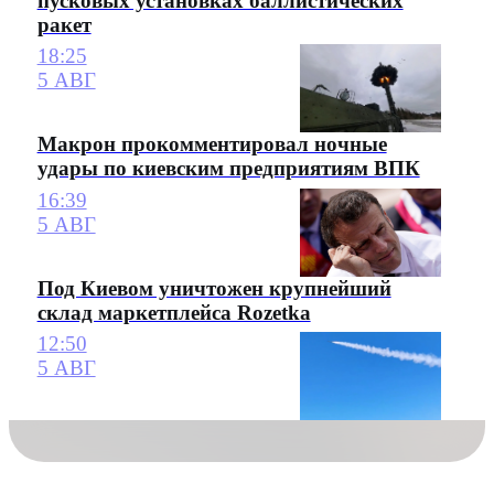
пусковых установках баллистических
ракет
18:25
5 АВГ
Макрон прокомментировал ночные
удары по киевским предприятиям ВПК
16:39
5 АВГ
Под Киевом уничтожен крупнейший
склад маркетплейса Rozetka
12:50
5 АВГ